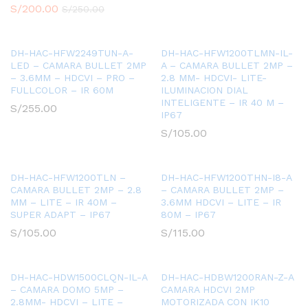
S/
200.00
S/
250.00
DH-HAC-HFW2249TUN-A-
DH-HAC-HFW1200TLMN-IL-
LED – CAMARA BULLET 2MP
A – CAMARA BULLET 2MP –
– 3.6MM – HDCVI – PRO –
2.8 MM- HDCVI- LITE-
FULLCOLOR – IR 60M
ILUMINACION DIAL
INTELIGENTE – IR 40 M –
S/
255.00
IP67
S/
105.00
DH-HAC-HFW1200TLN –
DH-HAC-HFW1200THN-I8-A
CAMARA BULLET 2MP – 2.8
– CAMARA BULLET 2MP –
MM – LITE – IR 40M –
3.6MM HDCVI – LITE – IR
SUPER ADAPT – IP67
80M – IP67
S/
105.00
S/
115.00
DH-HAC-HDW1500CLQN-IL-A
DH-HAC-HDBW1200RAN-Z-A
– CAMARA DOMO 5MP –
CAMARA HDCVI 2MP
2.8MM- HDCVI – LITE –
MOTORIZADA CON IK10