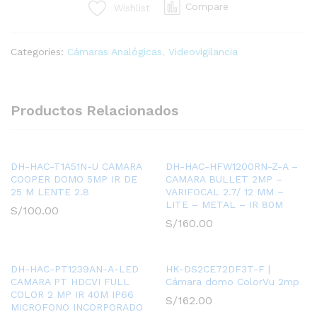
Compare
Wishlist
CÁMARA
DOMO
DE
Categories:
Cámaras Analógicas
,
Videovigilancia
INFRARROJOS
VARIFOCAL
MOTORIZADA
STARLIGHT
Productos Relacionados
HDCVI
DE
2
MP
DH-HAC-T1A51N-U CAMARA
DH-HAC-HFW1200RN-Z-A –
COOPER DOMO 5MP IR DE
CAMARA BULLET 2MP –
quantity
25 M LENTE 2.8
VARIFOCAL 2.7/ 12 MM –
LITE – METAL – IR 80M
S/
100.00
S/
160.00
DH-HAC-PT1239AN-A-LED
HK-DS2CE72DF3T-F |
CAMARA PT HDCVI FULL
Cámara domo ColorVu 2mp
COLOR 2 MP IR 40M IP66
S/
162.00
MICROFONO INCORPORADO