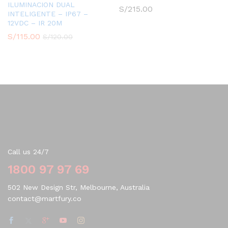
ILUMINACION DUAL
S/
215.00
INTELIGENTE – IP67 –
12VDC – IR 20M
S/
115.00
S/
120.00
Contact Us
Call us 24/7
1800 97 97 69
502 New Design Str, Melbourne, Australia
contact@martfury.co