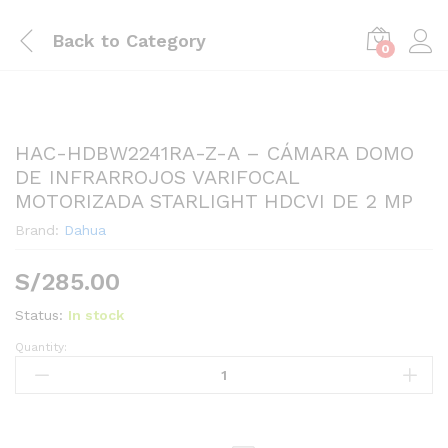
Back to
Category
0
HAC-HDBW2241RA-Z-A – CÁMARA DOMO
DE INFRARROJOS VARIFOCAL
MOTORIZADA STARLIGHT HDCVI DE 2 MP
Brand:
Dahua
S/
285.00
Status:
In stock
Quantity:
HAC-
HDBW2241RA-
Z-
A
-