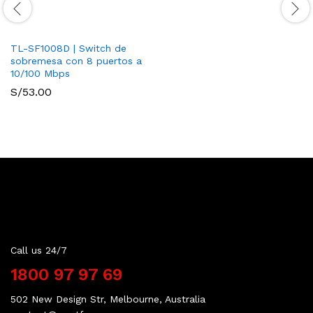
TL-SF1008D | Switch de
sobremesa con 8 puertos a
10/100 Mbps
S/
53.00
Contact Us
Call us 24/7
1800 97 97 69
502 New Design Str, Melbourne, Australia