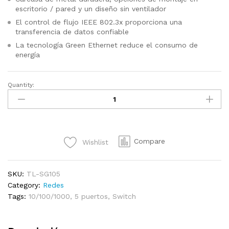
escritorio / pared y un diseño sin ventilador
El control de flujo IEEE 802.3x proporciona una
transferencia de datos confiable
La tecnología Green Ethernet reduce el consumo de
energía
Quantity:
TL-
SG105
|
Switch
para
Compare
Wishlist
sobremesa
con
5
SKU:
TL-SG105
puertos
Category:
Redes
a
Tags:
10/100/1000
,
5 puertos
,
Switch
10/100/1000
Mbps
quantity