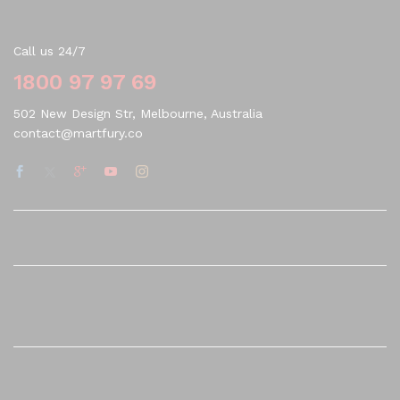
Contact Us
Call us 24/7
1800 97 97 69
502 New Design Str, Melbourne, Australia
contact@martfury.co
Quick Links
Company