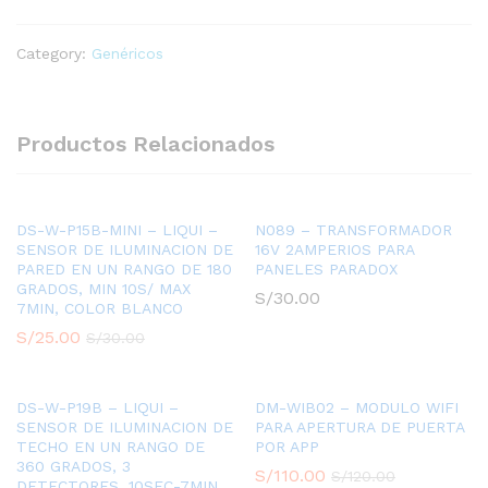
4
BOTONES
Category:
Genéricos
433.92
MHZ
quantity
Productos Relacionados
DS-W-P15B-MINI – LIQUI –
N089 – TRANSFORMADOR
SENSOR DE ILUMINACION DE
16V 2AMPERIOS PARA
PARED EN UN RANGO DE 180
PANELES PARADOX
GRADOS, MIN 10S/ MAX
S/
30.00
7MIN, COLOR BLANCO
S/
25.00
S/
30.00
DS-W-P19B – LIQUI –
DM-WIB02 – MODULO WIFI
SENSOR DE ILUMINACION DE
PARA APERTURA DE PUERTA
TECHO EN UN RANGO DE
POR APP
360 GRADOS, 3
S/
110.00
S/
120.00
DETECTORES, 10SEC-7MIN,