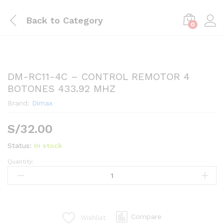
Back to
Category
0
DM-RC11-4C – CONTROL REMOTOR 4
BOTONES 433.92 MHZ
Brand:
Dimax
S/
32.00
Status:
In stock
Quantity:
DM-
RC11-
4C
-
CONTROL
Compare
Wishlist
REMOTOR