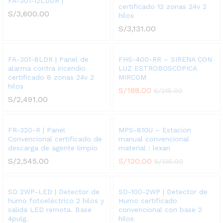
FA-301-12LDDR |
certificado 12 zonas 24v 2
S/
3,600.00
hilos
S/
3,131.00
FA-301-8LDR | Panel de
FHS-400-RR – SIRENA CON
alarma contra incendio
LUZ ESTROBOSCOPICA
certificado 8 zonas 24v 2
MIRCOM
hilos
S/
188.00
S/
215.00
S/
2,491.00
FR-320-R | Panel
MPS-810U – Estacion
Convencional certificado de
manual convencional
descarga de agente limpio
material : lexan
S/
2,545.00
S/
120.00
S/
135.00
SD 2WP-LED | Detector de
SD-100-2WP | Detector de
humo fotoeléctrico 2 hilos y
Humo certificado
salida LED remota. Base
convencional con base 2
4pulg.
hilos