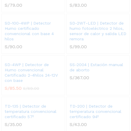
S/
79.00
S/
83.00
SD-100-4WP | Detector
SD-2WT-LED | Detector de
Humo certificado
humo fotoeléctrico 2 hilos,
convencional con base 4
sensor de calor y salida LED
hilos
remora
S/
90.00
S/
99.00
SD-4WP | Detector de
SS-2004 | Estación manual
Humo convencional
de aborto
Certificado 2-4hilos 24-12V
S/
367.00
con base
S/
85.50
S/
89.00
TD-135 | Detector de
TD-200 | Detector de
temperatura convencional
temperatura convencional
certificado 57º
certificado 94º
S/
35.00
S/
43.00