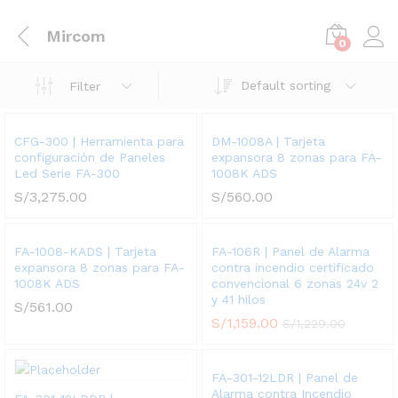
Mircom
0
Default sorting
Filter
CFG-300 | Herramienta para
DM-1008A | Tarjeta
configuración de Paneles
expansora 8 zonas para FA-
Led Serie FA-300
1008K ADS
S/
3,275.00
S/
560.00
FA-1008-KADS | Tarjeta
FA-106R | Panel de Alarma
expansora 8 zonas para FA-
contra incendio certificado
1008K ADS
convencional 6 zonas 24v 2
y 41 hilos
S/
561.00
S/
1,159.00
S/
1,229.00
FA-301-12LDR | Panel de
Alarma contra Incendio