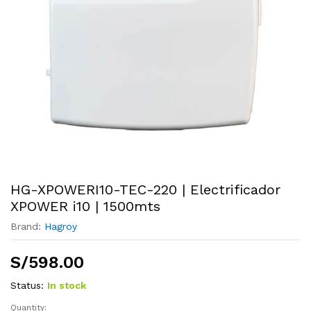
HG-XPOWERI10-TEC-220 | Electrificador
XPOWER i10 | 1500mts
Brand:
Hagroy
S/
598.00
Status:
In stock
Quantity:
HG-