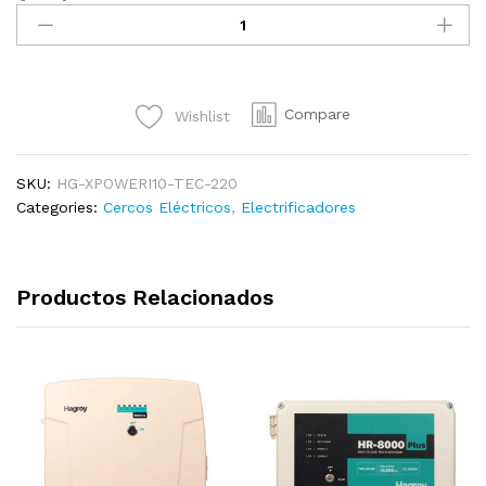
XPOWERI10-
TEC-
220
|
Compare
Wishlist
Electrificador
XPOWER
i10
SKU:
HG-XPOWERI10-TEC-220
|
Categories:
Cercos Eléctricos
,
Electrificadores
1500mts
quantity
Productos Relacionados