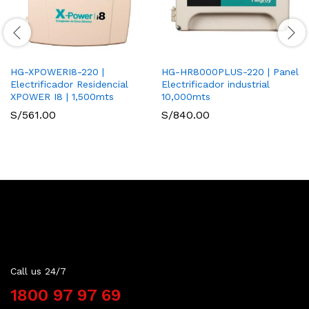
HG-XPOWERI8-220 |
HG-HR8000PLUS-220 | Panel
Electrificador Residencial
Electrificador industrial
XPOWER I8 | 1,500mts
10,000mts
S/
561.00
S/
840.00
Contact Us
Call us 24/7
1800 97 97 69